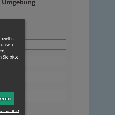
ziell (z.
n unsere
en,
 Sie bitte
ieren
MB sein.
siert mit Klaro!