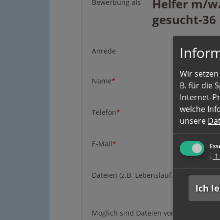
Bewerbung als
Inform
Anrede
Wir setzen 
Name
*
B. für die
Internet-P
welche Inf
Telefon
*
unsere
Da
E-Mail
*
Ess
↓
1
Dateien (z.B. Lebenslauf, Zeugnisse)
Ich l
Möglich sind Dateien vom Typ doc, docx,