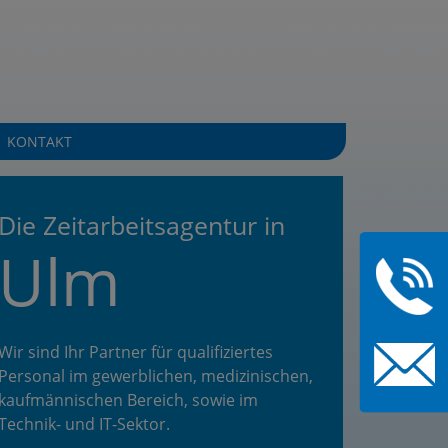
KONTAKT
Die Zeitarbeitsagentur in
Ulm
Wir sind Ihr Partner für qualifiziertes
Personal im gewerblichen, medizinischen,
kaufmännischen Bereich, sowie im
Technik- und IT-Sektor.