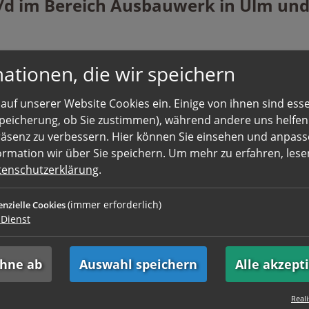
ationen, die wir speichern
auf unserer Website Cookies ein. Einige von ihnen sind essen
 Speicherung, ob Sie zustimmen), während andere uns helfe
räsenz zu verbessern. Hier können Sie einsehen und anpass
ormation wir über Sie speichern.
Um mehr zu erfahren, lesen
tenschutzerklärung
.
(immer erforderlich)
enzielle Cookies
Dienst
ehne ab
Auswahl speichern
Alle akzept
 pdf,txt. Idealerweise sollten einzelne Dateien nicht größer als 4 
Reali