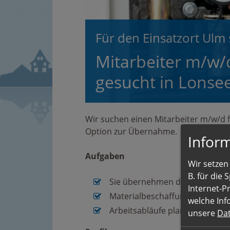
Für den Einsatzort Ulm 
Mitarbeiter m/w/d
gesucht in Lonse
Wir suchen einen Mitarbeiter m/w/d f
Option zur Übernahme.
Inform
Aufgaben
Wir setzen 
B. für die
Sie übernehmen den Einbau und
Internet-P
Materialbeschaffung
welche Inf
Arbeitsabläufe planen Sie
unsere
Da