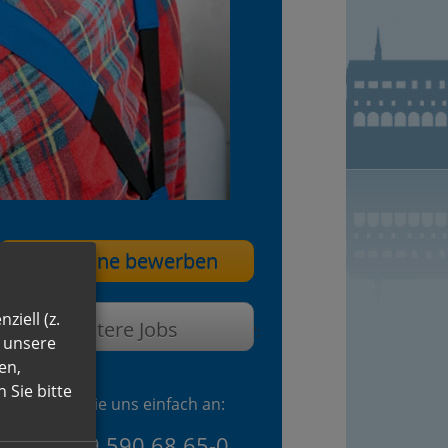
Jetzt online bewerben
ziell (z.
Weitere Jobs
';
n unsere
en,
 Sie bitte
Oder rufen Sie uns einfach an:
+49 (0)89 590 68 65-0