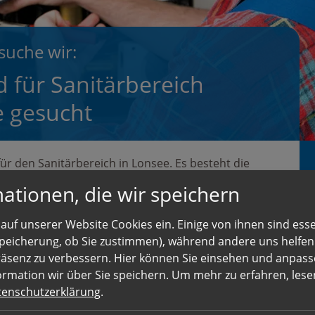
suche wir:
 für Sanitärbereich
e gesucht
ür den Sanitärbereich in Lonsee. Es besteht die
ationen, die wir speichern
auf unserer Website Cookies ein. Einige von ihnen sind essen
 Speicherung, ob Sie zustimmen), während andere uns helfe
 die Installation von sanitären Anlagen
räsenz zu verbessern. Hier können Sie einsehen und anpass
ormation wir über Sie speichern.
Um mehr zu erfahren, lesen
tenschutzerklärung
.