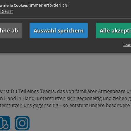
(immer erforderlich)
enzielle Cookies
Dienst
Bereich Sanitär und bringen Berufserfahrung mit
der Kasse B
ehne ab
Auswahl speichern
Alle akzept
em Geschick bringen Sie mit
und arbeiten gerne im Team
Reali
wirst Du Teil eines Teams, das von familiärer Atmosphäre 
en Hand in Hand, unterstützen sich gegenseitig und ziehen
erstützen uns gegenseitig – so entsteht unsere besondere 