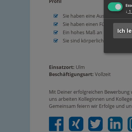
Profil
Ess
↓
1
Sie haben eine Ausbildung im 
Sie haben einen Führerschein 
Ich l
Ein hohes Maß an handwerklich
Sie sind körperlich belastbar 
Einsatzort:
Ulm
Beschäftigungsart:
Vollzeit
Mit Deiner erfolgreichen Bewerbung 
uns arbeiten Kolleginnen und Kolleg
Gemeinsam feiern wir Erfolge und unt