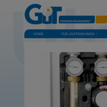
|
|
HOME
FÜR UNTERNEHMEN
+